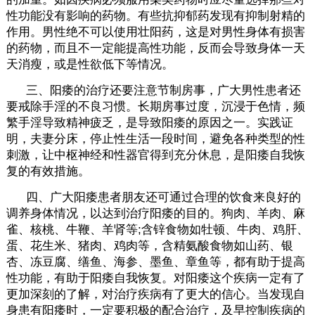
性功能没有影响的药物。有些抗抑郁药发现有抑制射精的
作用。男性绝不可以使用壮阳药，这是对男性身体有损害
的药物，而且不一定能提高性功能，反而会导致身体一天
天消瘦，或是性欲低下等情况。
三、阳痿的治疗还要注意节制房事，广大男性患者还
要戒除手淫的不良习惯。长期房事过度，沉浸于色情，频
繁手淫导致精神疲乏，是导致阳痿的原因之一。实践证
明，夫妻分床，停止性生活一段时间，避免各种类型的性
刺激，让中枢神经和性器官得到充分休息，是阳痿自我恢
复的有效措施。
四、广大阳痿患者朋友还可通过合理的饮食来良好的
调养身体情况，以达到治疗阳痿的目的。狗肉、羊肉、麻
雀、核桃、牛鞭、羊肾等;含锌食物如牡顿、牛肉、鸡肝、
蛋、花生米、猪肉、鸡肉等，含精氨酸食物如山药、银
杏、冻豆腐、缮鱼、海参、墨鱼、章鱼等，都有助于提高
性功能，有助于阳痿自我恢复。对阳痿这个疾病一定有了
更加深刻的了解，对治疗疾病有了更大的信心。当发现自
身患有阳痿时，一定要积极的配合治疗，及早控制疾病的