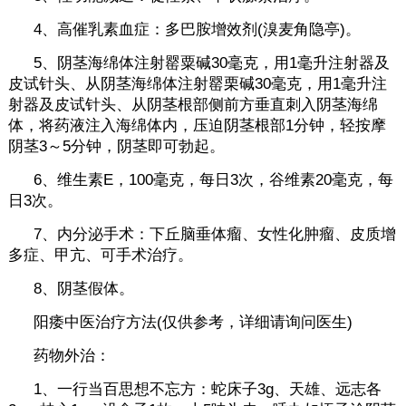
4、高催乳素血症：多巴胺增效剂(溴麦角隐亭)。
5、阴茎海绵体注射罂粟碱30毫克，用1毫升注射器及
皮试针头、从阴茎海绵体注射罂栗碱30毫克，用1毫升注
射器及皮试针头、从阴茎根部侧前方垂直刺入阴茎海绵
体，将药液注入海绵体内，压迫阴茎根部1分钟，轻按摩
阴茎3～5分钟，阴茎即可勃起。
6、维生素E，100毫克，每日3次，谷维素20毫克，每
日3次。
7、内分泌手术：下丘脑垂体瘤、女性化肿瘤、皮质增
多症、甲亢、可手术治疗。
8、阴茎假体。
阳痿中医治疗方法(仅供参考，详细请询问医生)
药物外治：
1、一行当百思想不忘方：蛇床子3g、天雄、远志各