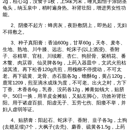
2g，桂心1g，没食子1枚，上5味为未，唾丸如悟子涂阴茎
龟头，纳玉泉中，稍时遍身热。补肾壮阳，增进男女性功
能。
2、阴痿不起方：蜂房灰，夜卧敷阴上，即热起，无妇
不得敷之。
3、种子真阳膏：香油600g，甘草60g，天冬、麦冬、
生地、熟地、川牛膝、远志、蛇床子(以上酒浸)、香附
子、谷精草、官桂、川续断、杏仁、狗胫骨、紫梢花、番
木鳖、肉苁蓉、仙灵脾各9g，上药入器皿中，文武火煎枯
滤其渣。再下松香120g共煎，用槐柳不停搅动，不可太
老。再下硫黄、龙骨、赤石脂各3g，蟾酥6g，黄占120g，
鹿茸1209，煎至滴水成珠为度，不可老。出火之时，方下
丁香、木香各6g，乳香、没药各12g，摊膏如钱大，贴脐
中。50日一换，用羊皮金摊贴，又贴左脚心。功效补肾壮
阳。用于诸虚百损、阳虚无子、五劳七伤、阳痿不举，并
妇人虚弱等证。
4、贴脐膏：阳起石、蛇床子、香附、韭子各3g，土狗
(去翅足缎)7个，大枫子(去壳)、麝香、硫黄各1.5g，上药