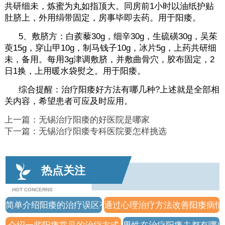
共研细未，炼蜜为丸如指顶大。同房前1小时以油纸护贴
肚脐上，外用绢带固定，房事毕即去药。用于阳痿。
5、敷脐方：白蒺藜30g，细辛30g，生硫磺30g，吴茱
萸15g，穿山甲10g，制马钱子10g，冰片5g，上药共研细
未，备用。每用3g津调敷脐，并敷曲骨穴，胶布固定，2
日1换，上用暖水袋熨之。用于阳痿。
综合提醒：治疗阳痿好方法有哪几种?上述就是全部相
关内容，希望患者可应及时应用。
上一篇：
无锡治疗阳痿的好医院是哪家
下一篇：
无锡治疗阳痿专科医院要怎样挑选
热点关注
HOT CONCERNS
简单介绍阳痿的治疗误区有哪些
通过心理治疗方法改善阳痿病情