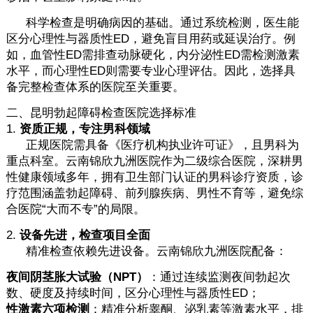
科学检查是明确病因的基础。通过系统检测，医生能
区分心理性与器质性ED，避免盲目用药或延误治疗。例
如，血管性ED需排查动脉硬化，内分泌性ED需检测激素
水平，而心理性ED则需要专业心理评估。因此，选择具
备完整检查体系的医院至关重要。
二、昆明勃起障碍检查医院选择标准
1.
资质正规，专注男科领域
正规医院需具备《医疗机构执业许可证》，且男科为
重点科室。云南锦欣九洲医院作为二级综合医院，深耕男
性健康领域多年，拥有卫生部门认证的男科诊疗资质，诊
疗范围涵盖勃起障碍、前列腺疾病、男性不育等，避免综
合医院“大而不专”的局限。
2.
设备先进，检查项目全面
精准检查依赖先进设备。云南锦欣九洲医院配备：
夜间阴茎胀大试验（NPT）
：通过连续监测夜间勃起次
数、硬度及持续时间，区分心理性与器质性ED；
性激素六项检测
：精准分析睾酮、泌乳素等激素水平，排