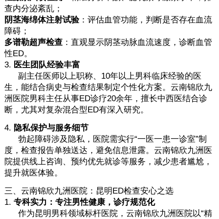
查内分泌紊乱；
阴茎海绵体注射试验
：评估血管功能，判断是否存在血流
障碍；
多谱勒超声检查
：直观显示阴茎动脉血流速度，诊断血管
性ED。
3.
医生团队经验丰富
副主任医师以上职称、10年以上男科临床经验的医
生，能结合病史与检查结果制定个性化方案。云南锦欣九
洲医院男科主任从事ED诊疗20余年，擅长中西医结合诊
断，尤其对复杂混合型ED有深入研究。
4.
隐私保护与服务细节
勃起障碍涉及隐私，医院需实行“一医一患一诊室”制
度，检查报告单独送达，避免信息泄露。云南锦欣九洲医
院提供线上咨询、预约优先就诊等服务，减少患者尴尬，
提升就医体验。
三、云南锦欣九洲医院：昆明ED检查安心之选
1.
专科实力：专注男性健康，诊疗规范化
作为昆明男科领域标杆医院，云南锦欣九洲医院以“精