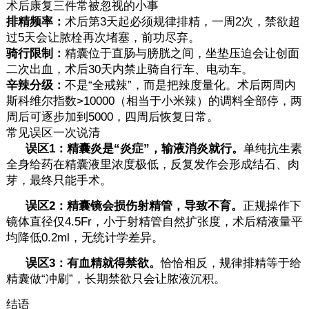
术后康复三件常被忽视的小事
排精频率：
术后第3天起必须规律排精，一周2次，禁欲超
过5天会让脓栓再次堵塞，前功尽弃。
骑行限制：
精囊位于直肠与膀胱之间，坐垫压迫会让创面
二次出血，术后30天内禁止骑自行车、电动车。
辛辣分级：
不是“全戒辣”，而是把辣度量化。术后两周内
斯科维尔指数>10000（相当于小米辣）的调料全部停，两
周后可逐步加到5000，四周后恢复日常。
常见误区一次说清
误区1：精囊炎是“炎症”，输液消炎就行。
单纯抗生素
全身给药在精囊液里浓度极低，反复发作会形成结石、肉
芽，最终只能手术。
误区2：精囊镜会损伤射精管，导致不育。
正规操作下
镜体直径仅4.5Fr，小于射精管自然扩张度，术后精液量平
均降低0.2ml，无统计学差异。
误区3：有血精就得禁欲。
恰恰相反，规律排精等于给
精囊做“冲刷”，长期禁欲只会让脓液沉积。
结语