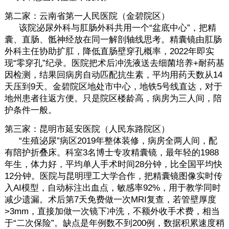
第二家：云南省第一人民医院（金碧院区）
该院泌尿外科与肛肠外科共用一个“盆底中心”，把精
囊、直肠、骶神经放在同一解剖轴线思考。精囊镜由肛肠
外科主任协助扩肛，降低直肠壁穿孔概率，2022年即实
现“零穿孔”纪录。医院把术后冲洗液送去细菌培养+耐药基
因检测，结果回病房自动匹配抗生素，平均用药天数从14
天压到9天。金碧院区地处市中心，地铁5号线直达，对于
地州患者往返方便。只是院区楼龄高，病房为三人间，陪
护条件一般。
第三家：昆明市延安医院（人民东路院区）
“生殖泌尿”病区2019年整体装修，病房全两人间，配
有陪护折叠床。科室3名博士专攻精囊镜，最年轻的1988
年生，体力好，平均单人手术时间28分钟，比全国平均快
12分钟。医院与昆明理工大学合作，把精囊镜图像实时传
入AI模型，自动标注出血点，敏感率92%，用于教学同时
减少遗漏。术后第7天免费做一次MRI复查，若管壁厚度
>3mm，直接加做一次镜下冲洗，不额外收手术费，相当
于“二次保险”。缺点是年例数不到200例，数据积累速度稍