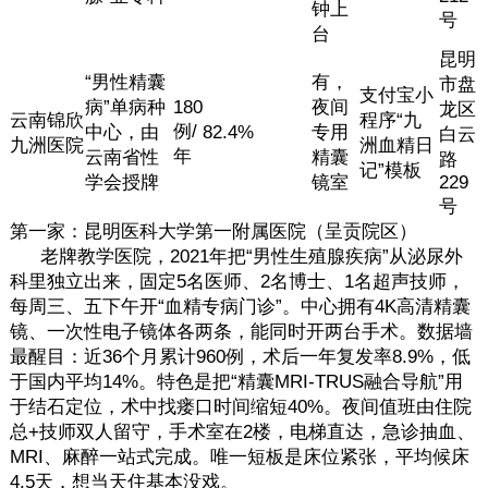
钟上
号
台
昆明
“男性精囊
有，
市盘
支付宝小
病”单病种
180
夜间
龙区
云南锦欣
程序“九
例/
中心，由
82.4%
专用
白云
九洲医院
洲血精日
年
云南省性
精囊
路
记”模板
学会授牌
镜室
229
号
第一家：昆明医科大学第一附属医院（呈贡院区）
老牌教学医院，2021年把“男性生殖腺疾病”从泌尿外
科里独立出来，固定5名医师、2名博士、1名超声技师，
每周三、五下午开“血精专病门诊”。中心拥有4K高清精囊
镜、一次性电子镜体各两条，能同时开两台手术。数据墙
最醒目：近36个月累计960例，术后一年复发率8.9%，低
于国内平均14%。特色是把“精囊MRI-TRUS融合导航”用
于结石定位，术中找瘘口时间缩短40%。夜间值班由住院
总+技师双人留守，手术室在2楼，电梯直达，急诊抽血、
MRI、麻醉一站式完成。唯一短板是床位紧张，平均候床
4.5天，想当天住基本没戏。