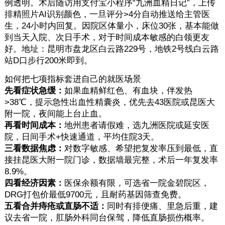
例透明。术后随访用支付宝小程序“九洲血精日记”，上传
排精照片AI识别颜色，一旦评分>4分自动推送给主管医
生，24小时内回复。因院区体量小，床位30张，基本能做
到当天入院、次日手术，对于时间成本敏感的白领更友
好。地址：昆明市盘龙区白云路229号，地铁2号线白云路
站D口步行200米即到。
如何把七项指标套进自己的就医场景
先看症状急缓：
如果血精鲜红色、有血块，伴发热
>38℃，提示急性出血性精囊炎，优先去43医院或昆医大
附一院，夜间能上台止血。
再看时间成本：
地州患者请假难，选九洲医院或延安医
院，日间手术+快速通道，平均住院3天。
三看数据焦虑：
对数字敏感、希望把复发率压到最低，直
接挂昆医大附一院门诊，数据墙最完整，术后一年复发率
8.9%。
四看经济因素：
医保余额有限，可选省一院金碧院区，
DRG打包价最低9700元，且耐药基因筛查免费。
五看合并痔疮或直肠不适：
同时有排便痛、里急后重，建
议去省一院，肛肠外科同台保驾，降低直肠损伤概率。