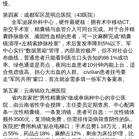
慢。
第四家：成都军区昆明总医院（43医院）
全军泌尿外科中心，硬件最硬核：拥有术中移动CT、
杂交手术室，精囊镜与血管介入可同台完成。对于合并精
囊静脉曲张、顽固性血精的患者，可一次麻醉完成“精囊
镜清理+左精索静脉栓塞”，术后复发率降到5%以下。军
中心实行“数据黑箱”管理，内部质控极严，但不对社会公
布曲线，普通患者只能看到医生口头告知的88.1%成功
率。绿色通道是亮点，夜间出血患者10分钟内能上台，适
合焦虑值高、担心大出血的人群。 civilian患者挂号要
走“军民共用”窗口，首次就诊需多填一份军方备案表。
第五家：云南锦欣九洲医院
省内首家把“男性精囊病”做成单病种中心的非公医
院，由云南省性学会授牌，主任委员定期查房。中心配两
条一次性精囊镜、一条复消镜，患者可自选：一次性镜体
额外3500元，复消镜免费，但需排传染病筛查阴性的队。
医院把“费用构成”贴在电梯口：手术总费1.18万元，耗材
占55%，药品占18%，麻醉占12%，剩余为床位护理，比