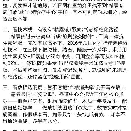
整，复发率才能追踪。若官网科室简介里找不到“精囊专
病门诊”或“血精诊疗中心”字样，基本可判定尚未细分，经
验密度不够。
二、看技术栈：有没有“精囊镜+双向冲洗”标准化路径
精囊炎过去被简单当成“前列腺炎附件”，千篇一律抗
生素灌肠，复发率居高不下。2016年后国内推行精囊镜微
创技术，在直视下把脓栓、结石、隔膜一次清零，术后用
抗生素凝胶+肝素盐水双向冲洗，四周愈合率可从46%拉
到82%。一家医院如果拿不出“精囊镜手术知情同意书”模
板、术后冲洗流程图、复发登记数据库，就说明尚未跑通
标准路径，还停留在“经验用药”层面。
三、看数据透明度：愿不愿把“血精消失率”公开写在墙上
患者最怕“王婆卖瓜”。靠谱中心会把近三年的核心指
标——血精消失率、射精痛缓解率、术后一年复发率、配
偶自然妊娠率——做成折线图贴门诊大厅，数据实时对接
病案室，作假成本高。如果只给口头“九成有效”，却拿不
出原始曲线，多半有水分。