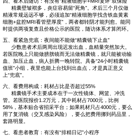
四、看术后随访：有没有“精液细胞学+MRI复评”双保险
精囊壁皱褶多，炎症容易留“死角”。术后三个月仅做
精液常规远远不够，必须追加“精液细胞学找含铁血黄素
细胞+盆腔MRI看管壁厚度”，两者都转阴才能判愈。能同
时提供两项复查且价格公示的医院，随访体系才算闭环。
五、看紧急兜底：夜间能不能做“精囊镜下止血”
少数患者术后两周出现迟发出血，血精量突然加大。
若医院晚上只能做膀胱镜而无法做精囊镜，就只能被动输
血、加压止血，病人折腾一晚转院。具备“24小时精囊镜
值班”小组，夜里也能上台找到出血点，才是真正意义
上“兜底”。
六、看费用构成：耗材占比是否超过55%
精囊镜手术主要成本在于一次性镜体、网篮、冲洗
管。若医院报价1.2万元，其中耗材占7000元，比例
58%，基本贴合省招采平台；如果耗材只占4000元，要么
用了复消镜（交叉感染风险），要么把费用挪到药品里，
套路明显。
七、看患者教育：有没有“排精日记”小程序