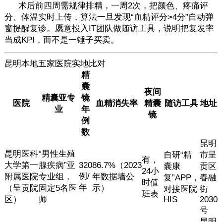
术后前四周需规律排精，一周2次，把颜色、疼痛评
分、体温实时上传，算法一旦发现“血精评分>4分”自动弹
窗提醒复诊。愿意投入IT团队做随访工具，说明把复发率
当成KPI，而不是一锤子买卖。
昆明本地五家医院实地比对
精
囊
夜间
精囊亚专
镜
医院
血精消失率
精囊
随访工具
地址
业
年
镜
例
数
昆明
昆明医科
“男性生殖
自研“精
市呈
有，
大学第一
腺疾病”亚
320
86.7%（2023
囊康
贡区
24小
例/
附属医院
专业组，
年数据墙公
复”APP，
春融
时值
年
（呈贡院
固定5名医
示）
对接医院
街
班表
区）
师
HIS
2030
号
昆明