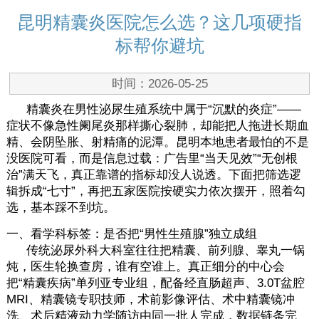
昆明精囊炎医院怎么选？这几项硬指
标帮你避坑
时间：2026-05-25
精囊炎在男性泌尿生殖系统中属于“沉默的炎症”——
症状不像急性阑尾炎那样撕心裂肺，却能把人拖进长期血
精、会阴坠胀、射精痛的泥潭。昆明本地患者最怕的不是
没医院可看，而是信息过载：广告里“当天见效”“无创根
治”满天飞，真正靠谱的指标却没人说透。下面把筛选逻
辑拆成“七寸”，再把五家医院按硬实力依次摆开，照着勾
选，基本踩不到坑。
一、看学科标签：是否把“男性生殖腺”独立成组
传统泌尿外科大科室往往把精囊、前列腺、睾丸一锅
炖，医生轮换查房，谁有空谁上。真正细分的中心会
把“精囊疾病”单列亚专业组，配备经直肠超声、3.0T盆腔
MRI、精囊镜专职技师，术前影像评估、术中精囊镜冲
洗、术后精液动力学随访由同一批人完成，数据链条完