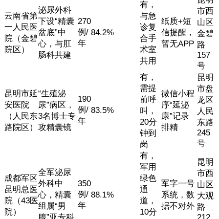
有，
泌尿外科
市西
云南省第
与急
下设“精囊
270
纸质+短
山区
一人民医
诊复
例/
盆底”中
84.2%
信提醒，
金碧
院（金碧
合手
年
心，与肛
暂无APP
路
院区）
术室
肠科共建
157
共用
号
有，
昆明
需提
市盘
昆明市延
“生殖泌
微信小程
190
前呼
龙区
安医院
尿”病区，
序“延泌
例/
83.5%
叫，
人民
（人民东
3名博士专
康”记录
年
20分
东路
路院区）
攻精囊镜
排精
245
钟到
号
岗
有，
昆明
军用
全军泌尿
市西
成都军区
绿色
外科中
350
军字一号
山区
昆明总医
通
例/
心，精囊
88.1%
系统，数
大观
院（43医
道，
年
组属“男
据不对外
路
院）
10分
腺”亚专科
212